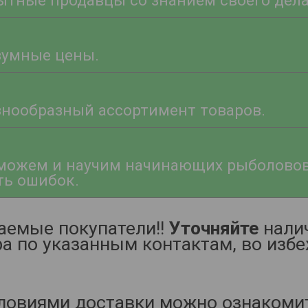
ытные продавцы со знанием своего дела
зумные цены.
знообразный ассортимент товаров.
можем и научим начинающих рыболовов 
ть ошибок.
аемые покупатели!!
Уточняйте
налич
ра по указанным контактам, во изб
ловиями доставки можно ознакоми