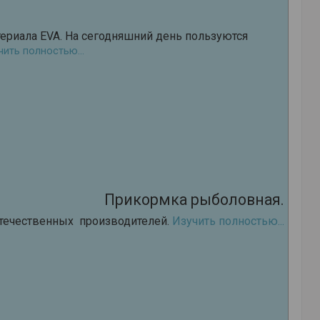
териала EVA. На сегодняшний день пользуются
чить полностью…
кормка рыболовная.
отечественных производителей.
Изучить полностью...