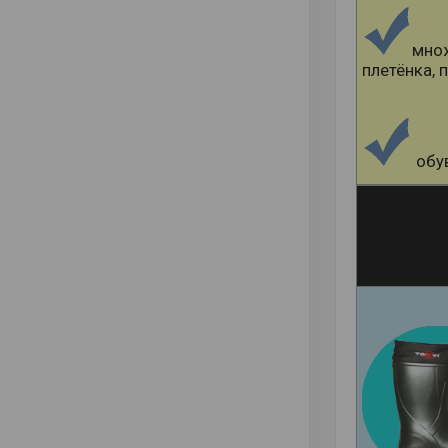
множ
плетёнка, 
обув