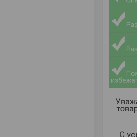
Оп
Ра
Ра
По
избежа
Уваж
това
С ус