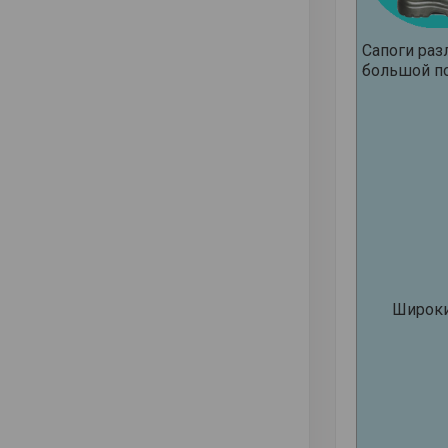
Сапоги раз
большой по
Широки