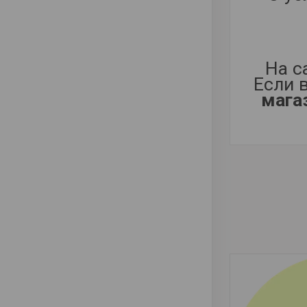
На с
Если 
магаз