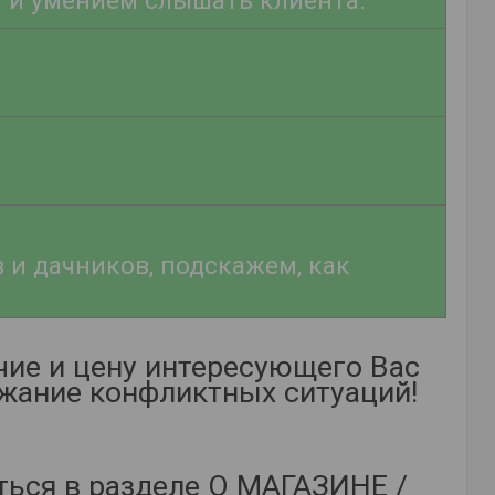
 и умением слышать клиента.
и дачников, подскажем, как
ие и цену интересующего Вас
ежание конфликтных ситуаций!
ться в разделе О МАГАЗИНЕ /