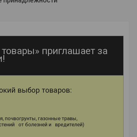
е принадлежности"
товары» приглашает за
!
окий выбор товаров:
я, почвогрунты, газонные травы,
тений от болезней и вредителей)