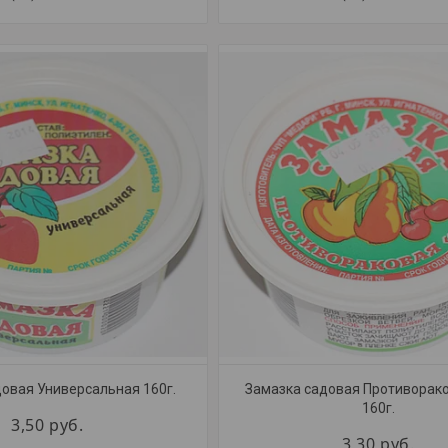
овая Универсальная 160г.
Замазка садовая Противорако
160г.
3,50
руб.
3,30
руб.