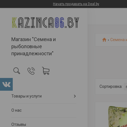
Начать продавать на Deal.by
Магазин "Семена и
Семена 
рыболовные
принадлежности"
Товары и услуги
О нас
Отзывы