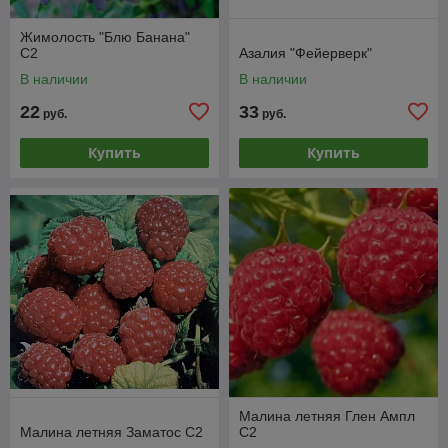
Жимолость "Блю Банана"
С2
Азалия "Фейерверк"
В наличии
В наличии
22
33
руб.
руб.
Купить
Купить
Малина летняя Глен Ампл
Малина летняя Заматос С2
С2