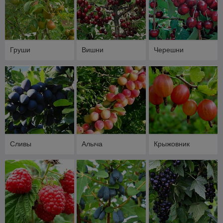
Груши
Вишни
Черешни
Сливы
Алыча
Крыжовник