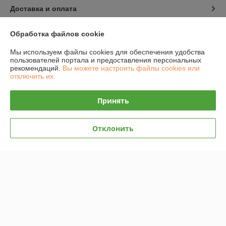
Доставка и оплата
График работы
Обработка файлов cookie
Мы используем файлы cookies для обеспечения удобства
Полная версия сайта
пользователей портала и предоставления персональных
рекомендаций.
Вы можете настроить файлы cookies или
отключить их.
Политика обработки cookies
Принять
Сайт создан на платформе Deal.by
Отклонить
Информация для покупателя
Юридическое лицо:
ИП Захарень Иван Мечиславович
220137 г. Минск, ул. Ангарская 187-21
Регистрационный номер ЕГР: 101033767