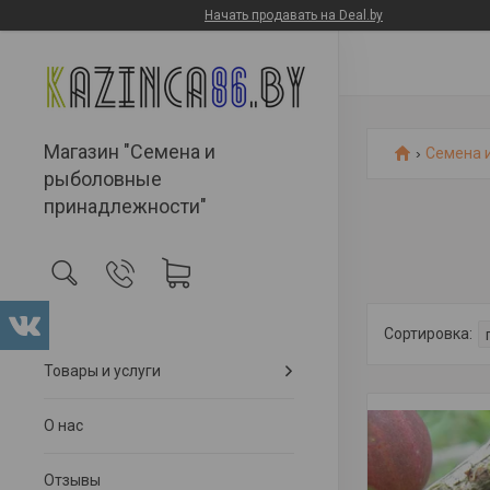
Начать продавать на Deal.by
Магазин "Семена и
Семена 
рыболовные
принадлежности"
Товары и услуги
О нас
Отзывы