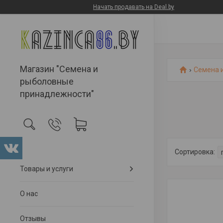
Начать продавать на Deal.by
Магазин "Семена и
Семена 
рыболовные
принадлежности"
Товары и услуги
О нас
Отзывы