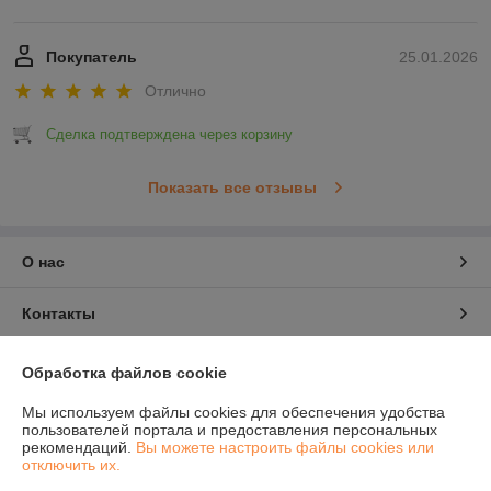
Покупатель
25.01.2026
Отлично
Сделка подтверждена через корзину
Показать все отзывы
О нас
Контакты
Доставка и оплата
Обработка файлов cookie
Мы используем файлы cookies для обеспечения удобства
График работы
пользователей портала и предоставления персональных
рекомендаций.
Вы можете настроить файлы cookies или
отключить их.
Полная версия сайта