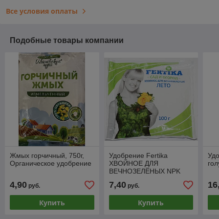
Все условия оплаты
Подобные товары компании
Жмых горчичный, 750г,
Удобрение Fertika
Уд
Органическое удобрение
ХВОЙНОЕ ДЛЯ
гол
ВЕЧНОЗЕЛЁНЫХ NPK
8:7:21+S+MG+FE 100г.
4,90
7,40
16
руб.
руб.
Купить
Купить