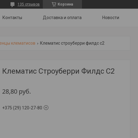
135 отзывов
Корзина
Контакты
Доставка и оплата
Новости
енцы клематисов
Клематис строуберри филдс с2
Клематис Строуберри Филдс С2
28,80
руб.
+375 (29) 120-27-80