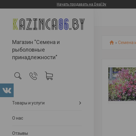
Начать продавать на Deal.by
Магазин "Семена и
Семена 
рыболовные
принадлежности"
Товары и услуги
О нас
Отзывы