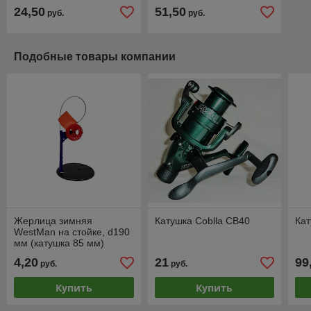
24,50
51,50
руб.
руб.
Подобные товары компании
Жерлица зимняя
Катушка Coblla CB40
Кат
WestMan на стойке, d190
мм (катушка 85 мм)
4,20
21
99
руб.
руб.
Купить
Купить