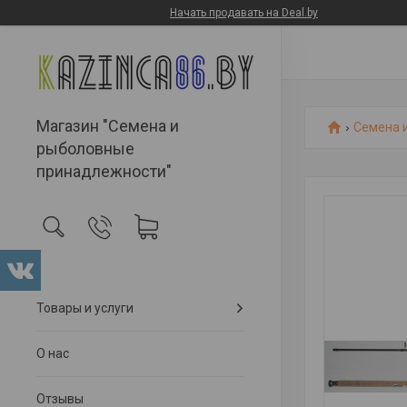
Начать продавать на Deal.by
Магазин "Семена и
Семена 
рыболовные
принадлежности"
Товары и услуги
О нас
Отзывы