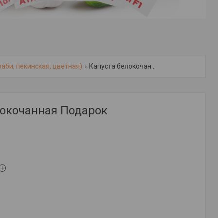
аби, пекинская, цветная)
Капуста белокочанная подарок
локочанная Подарок