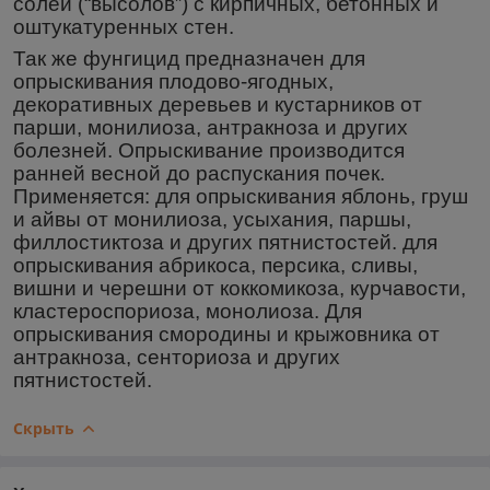
солей (“высолов”) с кирпичных, бетонных и
оштукатуренных стен.
Так же фунгицид предназначен для
опрыскивания плодово-ягодных,
декоративных деревьев и кустарников от
парши, монилиоза, антракноза и других
болезней. Опрыскивание производится
ранней весной до распускания почек.
Применяется: для опрыскивания яблонь, груш
и айвы от монилиоза, усыхания, паршы,
филлостиктоза и других пятнистостей. для
опрыскивания абрикоса, персика, сливы,
вишни и черешни от коккомикоза, курчавости,
кластероспориоза, монолиоза. Для
опрыскивания смородины и крыжовника от
антракноза, сенториоза и других
пятнистостей.
Скрыть