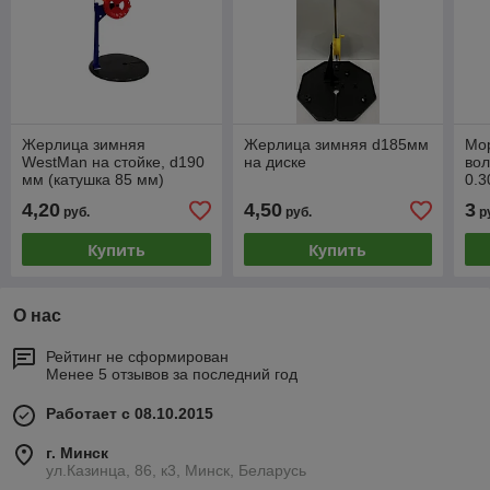
Жерлица зимняя
Жерлица зимняя d185мм
Мо
WestMan на стойке, d190
на диске
вол
мм (катушка 85 мм)
0.3
4,20
4,50
3
руб.
руб.
р
Купить
Купить
О нас
Рейтинг не сформирован
Менее 5 отзывов за последний год
Работает с 08.10.2015
г. Минск
ул.Казинца, 86, к3, Минск, Беларусь