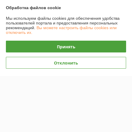
Обработка файлов cookie
График работы
Мы используем файлы cookies для обеспечения удобства
Полная версия сайта
пользователей портала и предоставления персональных
рекомендаций.
Вы можете настроить файлы cookies или
отключить их.
Политика обработки cookies
Принять
Сайт создан на платформе Deal.by
Отклонить
Информация для покупателя
Юридическое лицо:
ИП Захарень Иван Мечиславович
220137 г. Минск, ул. Ангарская 187-21
Регистрационный номер ЕГР: 101033767
УНП: 101033767
Регистрационный орган: Минский городской исполнительный комитет.