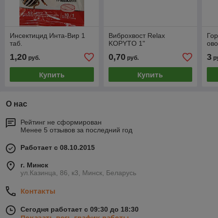
Инсектицид Инта-Вир 1
Виброхвост Relax
Гор
таб.
KOPYTO 1"
ов
1,20
0,70
3
руб.
руб.
р
Купить
Купить
О нас
Рейтинг не сформирован
Менее 5 отзывов за последний год
Работает с 08.10.2015
г. Минск
ул.Казинца, 86, к3, Минск, Беларусь
Контакты
Сегодня работает с 09:30 до 18:30
Показать весь график работы