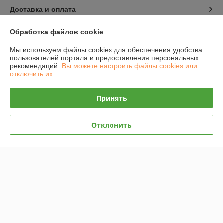
Доставка и оплата
Обработка файлов cookie
График работы
Мы используем файлы cookies для обеспечения удобства
Полная версия сайта
пользователей портала и предоставления персональных
рекомендаций.
Вы можете настроить файлы cookies или
отключить их.
Политика обработки cookies
Принять
Сайт создан на платформе Deal.by
Отклонить
Информация для покупателя
Юридическое лицо:
ИП Захарень Иван Мечиславович
220137 г. Минск, ул. Ангарская 187-21
Регистрационный номер ЕГР: 101033767