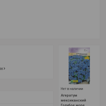
ее
Нет в наличии
Агератум
мексиканский
Голубое море