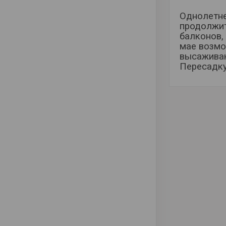
Однолетне
продолжит
балконов,
мае возмо
высаживаю
Пересадку