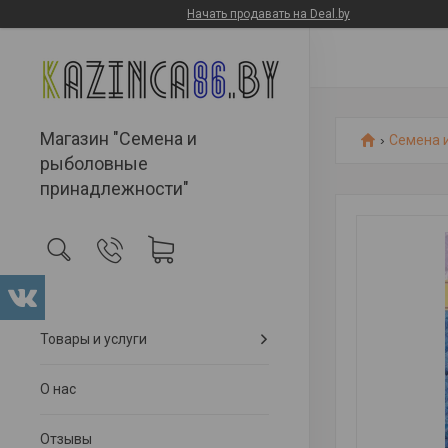
Начать продавать на Deal.by
Магазин "Семена и
Семена 
рыболовные
принадлежности"
Товары и услуги
О нас
Отзывы