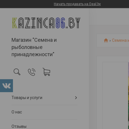
Начать продавать на Deal.by
Магазин "Семена и
Семена 
рыболовные
принадлежности"
Товары и услуги
О нас
Отзывы