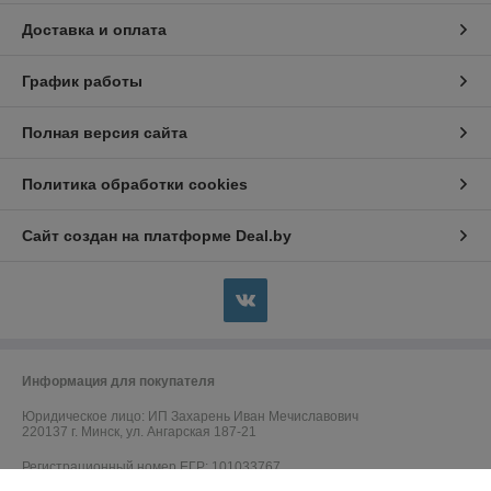
Доставка и оплата
График работы
Полная версия сайта
Политика обработки cookies
Сайт создан на платформе Deal.by
Информация для покупателя
Юридическое лицо:
ИП Захарень Иван Мечиславович
220137 г. Минск, ул. Ангарская 187-21
Регистрационный номер ЕГР: 101033767