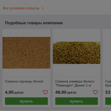
Все условия оплаты
Подобные товары компании
Семена горчицы белой
Семена клевера белого
Са
"Ривендел" Дания 1 кг
Кр
4,90
48,90
23
руб./кг
руб./кг
Купить
Купить