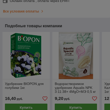
Онлайн оплата , оплата через ЕРИП
Все условия оплаты
Подобные товары компании
Удобрение BIOPON для
Водорастворимое
Уд
голубики 1кг.
удобрение Aqualis NPK
Кал
3:11:38+ 4MgO+МЭ 0,5 кг
1кг
Mg
16,40
9,20
12
руб.
руб.
Купить
Купить