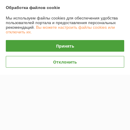
Обработка файлов cookie
График работы
Мы используем файлы cookies для обеспечения удобства
Полная версия сайта
пользователей портала и предоставления персональных
рекомендаций.
Вы можете настроить файлы cookies или
отключить их.
Политика обработки cookies
Принять
Сайт создан на платформе Deal.by
Отклонить
Информация для покупателя
Юридическое лицо:
ИП Захарень Иван Мечиславович
220137 г. Минск, ул. Ангарская 187-21
Регистрационный номер ЕГР: 101033767
УНП: 101033767
Регистрационный орган: Минский городской исполнительный комитет.