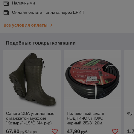
Наличными
Онлайн оплата , оплата через ЕРИП
Все условия оплаты
Подобные товары компании
Сапоги ЭВА утепленные
Поливочный шланг
Фун
с манжетой мужские
РОДНИЧОК ЛЮКС
"Козырь" -15°С (44 р-р)
черный Ø5/8" 20м.
(цвет черный)
67,80
47,90
1,
руб./пара
руб.