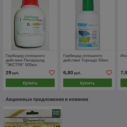
Гербицид сплошного
Гербицид сплошного
Инс
действия Пилараунд
действия Торнадо 50мл.
"ЭКСТРА" 500мл.
29
6,80
7,
руб.
руб.
Купить
Купить
Акционные предложения и новинки