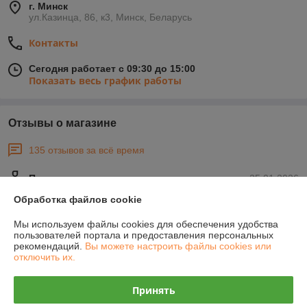
г. Минск
ул.Казинца, 86, к3, Минск, Беларусь
Контакты
Сегодня работает с 09:30 до 15:00
Показать весь график работы
Отзывы о магазине
135 отзывов за всё время
Покупатель
25.01.2026
Обработка файлов cookie
Отлично
Мы используем файлы cookies для обеспечения удобства
Сделка подтверждена через корзину
пользователей портала и предоставления персональных
рекомендаций.
Вы можете настроить файлы cookies или
отключить их.
Покупатель
25.01.2026
Принять
Отлично