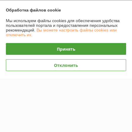
График работы
Обработка файлов cookie
Полная версия сайта
Мы используем файлы cookies для обеспечения удобства
пользователей портала и предоставления персональных
рекомендаций.
Вы можете настроить файлы cookies или
Политика обработки cookies
отключить их.
Сайт создан на платформе Deal.by
Принять
Отклонить
Информация для покупателя
Юридическое лицо:
ИП Захарень Иван Мечиславович
220137 г. Минск, ул. Ангарская 187-21
Регистрационный номер ЕГР: 101033767
УНП: 101033767
Регистрационный орган: Минский городской исполнительный комитет.