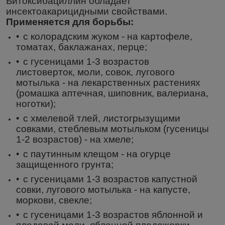
Битоксибациллин обладает
инсектоакарицидными свойствами.
Применяется для борьбы:
с колорадским жуком - на картофеле,
томатах, баклажанах, перце;
с гусеницами 1-3 возрастов
листоверток, моли, совок, лугового
мотылька - на лекарственных растениях
(ромашка аптечная, шиповник, валериана,
ноготки);
с хмелевой тлей, листогрызущими
совками, стеблевым мотыльком (гусеницы
1-2 возрастов) - на хмеле;
с паутинным клещом - на огурце
защищенного грунта;
с гусеницами 1-3 возрастов капустной
совки, лугового мотылька - на капусте,
моркови, свекле;
с гусеницами 1-3 возрастов яблонной и