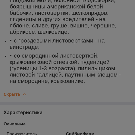
плодовой моли, яблонной плодожорки,
боярышницы американской белой
бабочки, листовертки, шелкопрядов,
пяденицы и других вредителей - на
яблоне, сливе, груше, вишне, черешне,
абрикосе, шелковице;
с гроздевыми листовертками - на
винограде;
со смородинной листоверткой,
крыжовниковой огневкой, пяденицей
(гусеницы 1-3 возраста), пилильщиком,
листовой галлицей, паутинным клещом -
на смородине, крыжовнике.
Скрыть
Характеристики
Основные
Производитель
Сиббиофарм