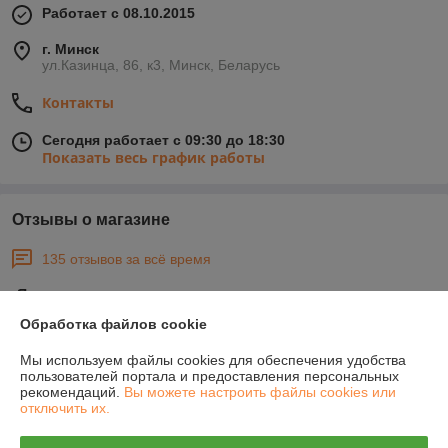
Работает с 08.10.2015
г. Минск
ул.Казинца, 86, к3, Минск, Беларусь
Контакты
Сегодня работает с 09:30 до 18:30
Показать весь график работы
Отзывы о магазине
135 отзывов за всё время
Покупатель
25.01.2026
Обработка файлов cookie
Отлично
Мы используем файлы cookies для обеспечения удобства
Сделка подтверждена через корзину
пользователей портала и предоставления персональных
рекомендаций.
Вы можете настроить файлы cookies или
отключить их.
Покупатель
25.01.2026