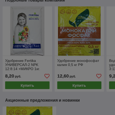
Подобные товары компании
Удобрение Fertika
Удобрение монофосфат
Во
УНИВЕРСАЛ-2 NPK
калия 0,5 кг РФ
удо
12:8:14 +МИКРО 1кг.
3:1
8,20
12,60
9,
руб.
руб.
Купить
Купить
Акционные предложения и новинки