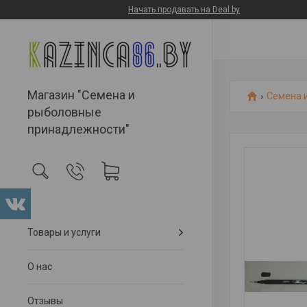
Начать продавать на Deal.by
Магазин "Семена и
Семена 
рыболовные
принадлежности"
Товары и услуги
О нас
Отзывы