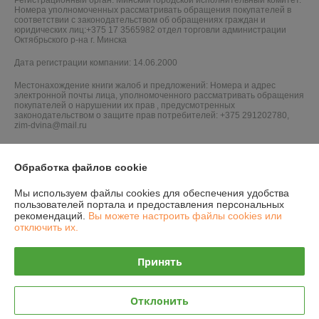
Регистрационный орган: Минский городской исполнительный комитет.
Номера уполномоченных рассматривать обращения покупателей в
соответствии с законодательством об обращениях граждан и
юридических лиц:+375 17 3565982 отдел торговли администрации
Октябрьского р-на г. Минска
Дата регистрации компании: 14.06.2000
Местонахождение книги жалоб и предложений: Номера и адрес
электронной почты лица, уполномоченного рассматривать обращения
покупателей о нарушении их прав , предусмотренных
законодательством о защите прав потребителей: +375 291202780,
zim-dvina@mail.ru
Обработка файлов cookie
Мы используем файлы cookies для обеспечения удобства
пользователей портала и предоставления персональных
рекомендаций.
Вы можете настроить файлы cookies или
отключить их.
Принять
Отклонить