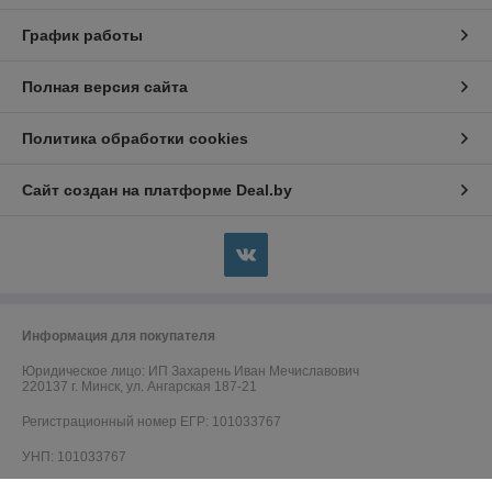
График работы
Полная версия сайта
Политика обработки cookies
Сайт создан на платформе Deal.by
Информация для покупателя
Юридическое лицо:
ИП Захарень Иван Мечиславович
220137 г. Минск, ул. Ангарская 187-21
Регистрационный номер ЕГР: 101033767
УНП: 101033767