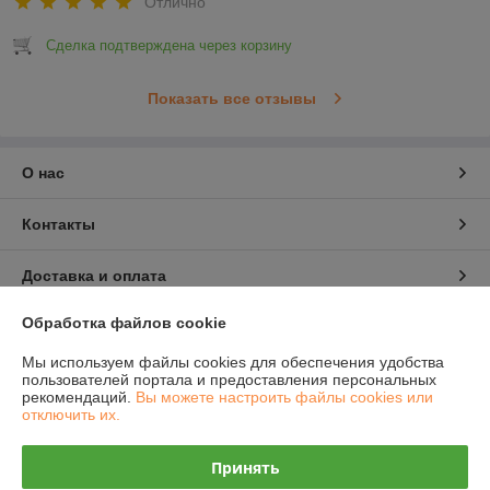
Отлично
Сделка подтверждена через корзину
Показать все отзывы
О нас
Контакты
Доставка и оплата
Обработка файлов cookie
График работы
Мы используем файлы cookies для обеспечения удобства
Полная версия сайта
пользователей портала и предоставления персональных
рекомендаций.
Вы можете настроить файлы cookies или
отключить их.
Политика обработки cookies
Принять
Сайт создан на платформе Deal.by