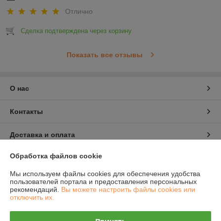
Отлично
Сделка подтверждена через корзину
Показать все отзывы
О нас
Контакты
Доставка и оплата
Обработка файлов cookie
График работы
Мы используем файлы cookies для обеспечения удобства
Полная версия сайта
пользователей портала и предоставления персональных
рекомендаций.
Вы можете настроить файлы cookies или
отключить их.
Политика обработки cookies