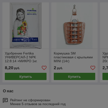
Удобрение Fertika
Кормушка SM
Удо
УНИВЕРСАЛ-2 NPK
пластиковая с крыльями
NP
12:8:14 +МИКРО 1кг.
MINI (14г)
20г
8,20
2
2,
руб.
руб.
Купить
Купить
О нас
Рейтинг не сформирован
Менее 5 отзывов за последний год