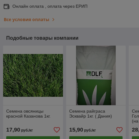
Онлайн оплата , оплата через ЕРИП
Все условия оплаты
Подобные товары компании
Семена овсяницы
Семена райграса
Сем
красной Казанова 1кг.
Эсквайр 1кг. ( Дания)
Гол
(на
17,90
15,90
28
руб./кг
руб./кг