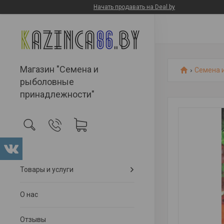
Начать продавать на Deal.by
Магазин "Семена и
Семена 
рыболовные
принадлежности"
Товары и услуги
О нас
Отзывы