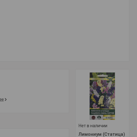
ее
Нет в наличии
Лимониум (Статица)