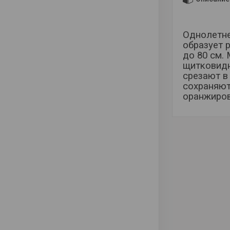
Однолетне
образует 
до 80 см.
щитковидн
срезают в
сохраняют
оранжиров