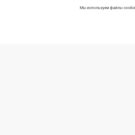
Мы используем файлы cookie
Информация о сайте
О компании
Контакты
Доставка и оплата