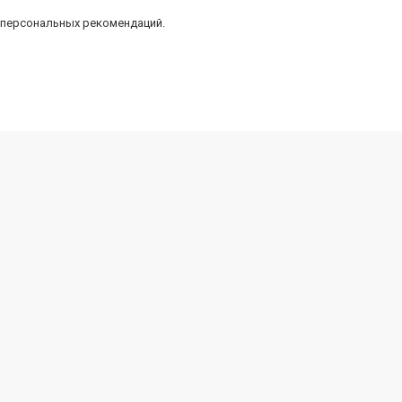
 персональных рекомендаций.
Товары для сада и огорода
Саженцы плодовых деревьев и кустарников
Саженцы клубники
Саженцы туи
Саженцы роз
Саженцы гортензии