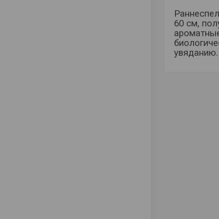
Раннеспел
60 см, пол
ароматные
биологиче
увяданию.