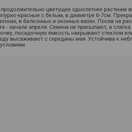
 продолжительно цветущее однолетнее растение в
рпурно-красные с белым, в диаметре 6-7см. Прекр
газонах, в балконных и оконных вазах. Посев на ра
та - начале апреля. Семена не присыпают, а слегк
очву, посадочную ёмкость накрывают стеклом или
саду высаживают с середины мая. Устойчива к не
условиям.