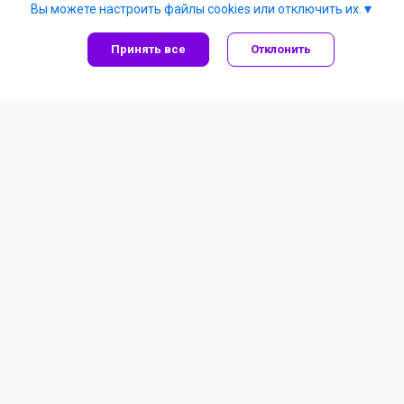
Вы можете настроить файлы cookies или отключить их.
Принять все
Отклонить
Рыболовные товары
Летняя рыбалка
Зимняя рыбалка
Под заказ