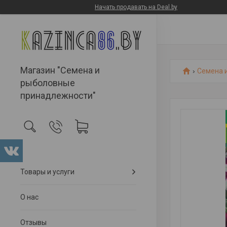
Начать продавать на Deal.by
Магазин "Семена и
Семена 
рыболовные
принадлежности"
Товары и услуги
О нас
Отзывы