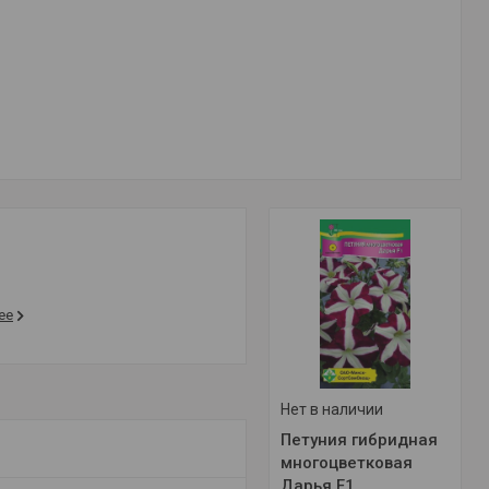
ее
Нет в наличии
Петуния гибридная
многоцветковая
Дарья F1