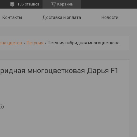
135 отзывов
Корзина
Контакты
Доставка и оплата
Новости
ена цветов
Петуния
Петуния гибридная многоцветковая дарья f1
бридная многоцветковая Дарья F1