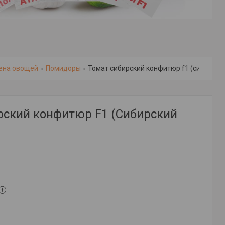
ена овощей
Помидоры
Томат сибирский конфитюр f1 (сибирский киви)
рский конфитюр F1 (Сибирский