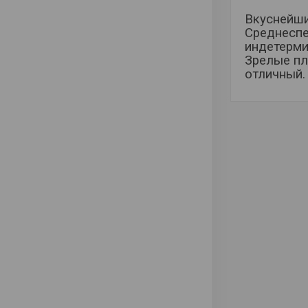
Вкуснейши
Среднеспе
индетерми
Зрелые пл
отличный