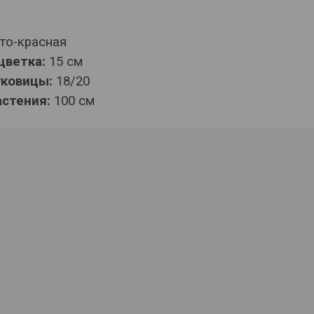
то-красная
цветка:
15 см
уковицы:
18/20
астения:
100 см