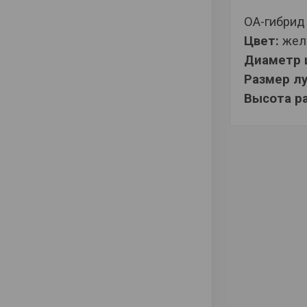
OА-гибрид
Цвет:
жел
Диаметр 
Размер л
Высота р