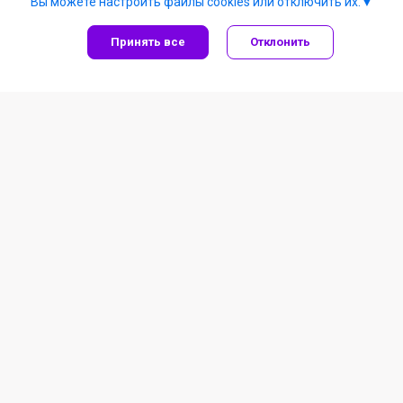
Вы можете настроить файлы cookies или отключить их.
Принять все
Отклонить
Рыболовные товары
Летняя рыбалка
Зимняя рыбалка
Под заказ