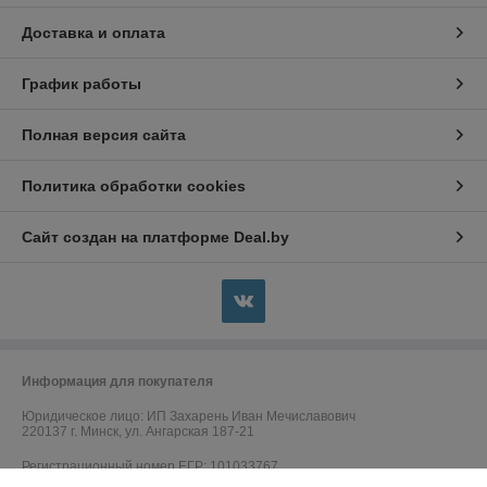
Доставка и оплата
График работы
Полная версия сайта
Политика обработки cookies
Сайт создан на платформе Deal.by
Информация для покупателя
Юридическое лицо:
ИП Захарень Иван Мечиславович
220137 г. Минск, ул. Ангарская 187-21
Регистрационный номер ЕГР: 101033767