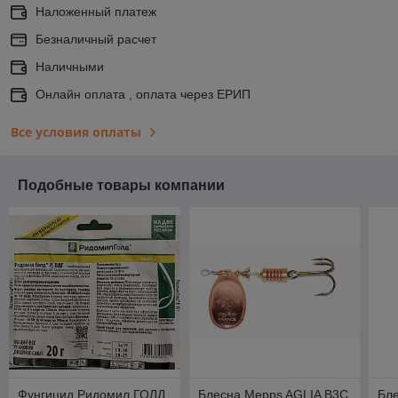
Наложенный платеж
Безналичный расчет
Наличными
Онлайн оплата , оплата через ЕРИП
Все условия оплаты
Подобные товары компании
Фунгицид Ридомил ГОЛД
Блесна Mepps AGLIA B3C
Бл