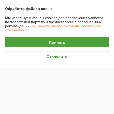
Доставка и оплата
Обработка файлов cookie
Мы используем файлы cookies для обеспечения удобства
График работы
пользователей портала и предоставления персональных
рекомендаций.
Вы можете настроить файлы cookies или
отключить их.
Полная версия сайта
Принять
Политика обработки cookies
Сайт создан на платформе Deal.by
Отклонить
Информация для покупателя
Юридическое лицо:
ИП Захарень Иван Мечиславович
220137 г. Минск, ул. Ангарская 187-21
Регистрационный номер ЕГР: 101033767