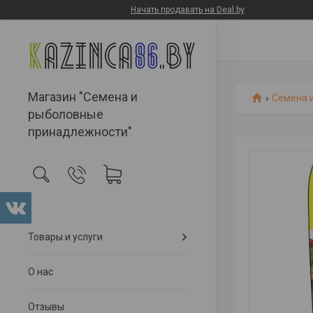
Начать продавать на Deal.by
Магазин "Семена и
Семена 
рыболовные
принадлежности"
Товары и услуги
О нас
Отзывы