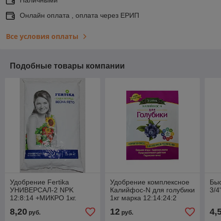
Онлайн оплата , оплата через ЕРИП
Все условия оплаты
Подобные товары компании
Удобрение Fertika
Удобрение комплексное
Бы
УНИВЕРСАЛ-2 NPK
Калийфос-N для голубики
3/4
12:8:14 +МИКРО 1кг.
1кг марка 12:14:24:2
MgO+ микроэлементы
8,20
12
4,
руб.
руб.