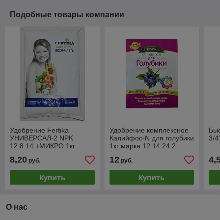
Подобные товары компании
Удобрение Fertika
Удобрение комплексное
Бы
УНИВЕРСАЛ-2 NPK
Калийфос-N для голубики
3/4
12:8:14 +МИКРО 1кг.
1кг марка 12:14:24:2
MgO+ микроэлементы
8,20
12
4,
руб.
руб.
Купить
Купить
О нас