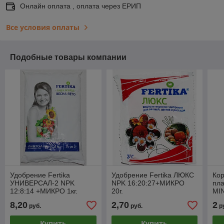
Онлайн оплата , оплата через ЕРИП
Все условия оплаты
Подобные товары компании
Удобрение Fertika
Удобрение Fertika ЛЮКС
Ко
УНИВЕРСАЛ-2 NPK
NPK 16:20:27+МИКРО
пла
12:8:14 +МИКРО 1кг.
20г.
MIN
8,20
2,70
2
руб.
руб.
р
Купить
Купить