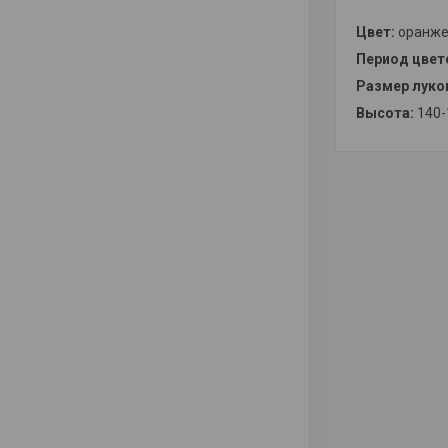
Цвет:
оранж
Период цвет
Размер луко
Высота:
140-