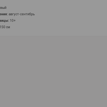
евый
ения:
август-сентябрь
вицы:
10+
150 см