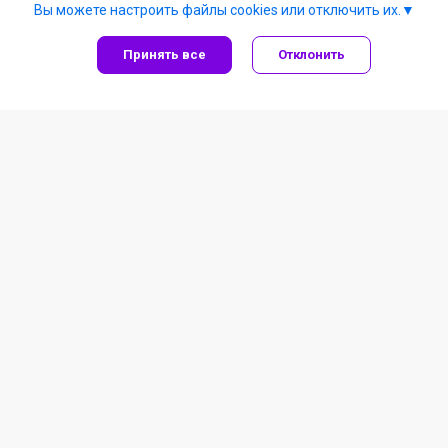
Вы можете настроить файлы cookies или отключить их.
Принять все
Отклонить
Рыболовные товары
Летняя рыбалка
Зимняя рыбалка
Под заказ