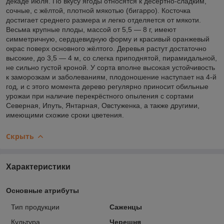
декаде июля. По вкусу ягоды относятся к десертно-сладким,
сочные, с жёлтой, плотной мякотью (бигарро). Косточка
достигает среднего размера и легко отделяется от мякоти.
Весьма крупные плоды, массой от 5,5 — 8 г, имеют
симметричную, сердцевидную форму и красивый оранжевый
окрас поверх основного жёлтого. Деревья растут достаточно
высокие, до 3,5 — 4 м, со слегка приподнятой, пирамидальной,
не сильно густой кроной. У сорта вполне высокая устойчивость
к заморозкам и заболеваниям, плодоношение наступает на 4-й
год, и с этого момента дерево регулярно приносит обильные
урожаи при наличие перекрёстного опыления с сортами
Северная, Ипуть, Янтарная, Овстуженка, а также другими,
имеющими схожие сроки цветения.
Скрыть
Характеристики
Основные атрибуты
Тип продукции
Саженцы
Культура
Черешня