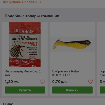
Все условия оплаты
Подобные товары компании
Инсектицид Инта-Вир 1
Виброхвост Relax
Гор
таб.
KOPYTO 1"
ов
1,20
0,70
3
руб.
руб.
р
Купить
Купить
О нас